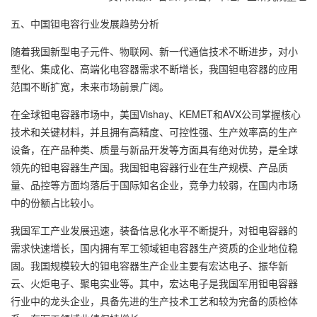
五、中国钽电容行业发展趋势分析
随着我国新型电子元件、物联网、新一代通信技术不断进步，对小
型化、集成化、高端化电容器需求不断增长，我国钽电容器的应用
范围不断扩宽，未来市场前景广阔。
在全球钽电容器市场中，美国Vishay、KEMET和AVX公司掌握核心
技术和关键材料，并且拥有高精度、可控性强、生产效率高的生产
设备，在产品种类、质量与新品开发等方面具有绝对优势，是全球
领先的钽电容器生产国。我国钽电容器行业在生产规模、产品质
量、品控等方面均落后于国际知名企业，竞争力较弱，在国内市场
中的份额占比较小。
我国军工产业发展迅速，装备信息化水平不断提升，对钽电容器的
需求快速增长，国内拥有军工领域钽电容器生产资质的企业地位稳
固。我国规模较大的钽电容器生产企业主要有宏达电子、振华新
云、火炬电子、聚电实业等。其中，宏达电子是我国军用钽电容器
行业中的龙头企业，具备先进的生产技术工艺和较为完备的质检体