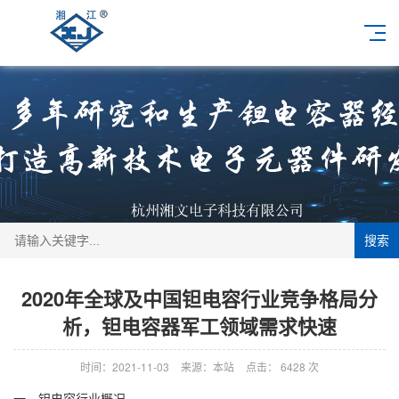
搜索
2020年全球及中国钽电容行业竞争格局分
析，钽电容器军工领域需求快速
时间：2021-11-03
来源：本站
点击： 6428 次
一、钽电容行业概况