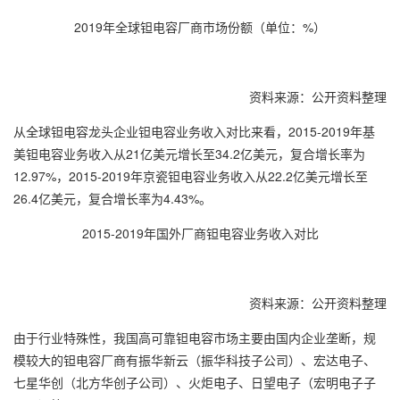
2019年全球钽电容厂商市场份额（单位：%）
资料来源：公开资料整理
从全球钽电容龙头企业钽电容业务收入对比来看，2015-2019年基
美钽电容业务收入从21亿美元增长至34.2亿美元，复合增长率为
12.97%，2015-2019年京瓷钽电容业务收入从22.2亿美元增长至
26.4亿美元，复合增长率为4.43%。
2015-2019年国外厂商钽电容业务收入对比
资料来源：公开资料整理
由于行业特殊性，我国高可靠钽电容市场主要由国内企业垄断，规
模较大的钽电容厂商有振华新云（振华科技子公司）、宏达电子、
七星华创（北方华创子公司）、火炬电子、日望电子（宏明电子子