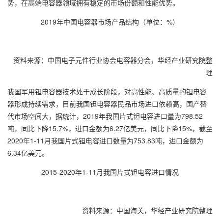
势，在高端电容器领域拥有稳定的市场份额和性能优势。
2019年中国电容器市场产品结构（单位：%）
资料来源：中国电子元件行业协会电容器分会，华经产业研究院整
理
我国军用钽电容器技术处于成长阶段，对高性能、高质量的钽电容
器形成持续需求，目前我国钽电容器民品市场进口依赖高，国产替
代市场空间大，据统计，2019年我国片式钽电容进口量为798.52
吨，同比下降15.7%，进口金额为6.27亿美元，同比下降15%，截至
2020年1-11月我国片式钽电容进口数量为753.83吨，进口金额为
6.34亿美元。
2015-2020年1-11月我国片式钽电容进口情况
资料来源：中国海关，华经产业研究院整理