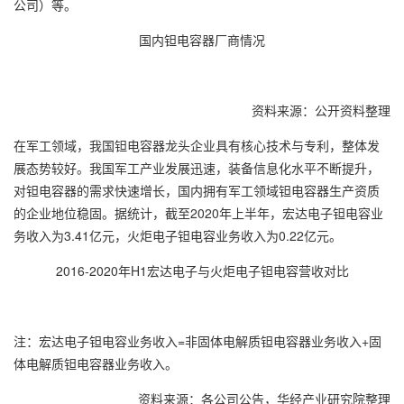
公司）等。
国内钽电容器厂商情况
资料来源：公开资料整理
在军工领域，我国钽电容器龙头企业具有核心技术与专利，整体发
展态势较好。我国军工产业发展迅速，装备信息化水平不断提升，
对钽电容器的需求快速增长，国内拥有军工领域钽电容器生产资质
的企业地位稳固。据统计，截至2020年上半年，宏达电子钽电容业
务收入为3.41亿元，火炬电子钽电容业务收入为0.22亿元。
2016-2020年H1宏达电子与火炬电子钽电容营收对比
注：宏达电子钽电容业务收入=非固体电解质钽电容器业务收入+固
体电解质钽电容器业务收入。
资料来源：各公司公告，华经产业研究院整理