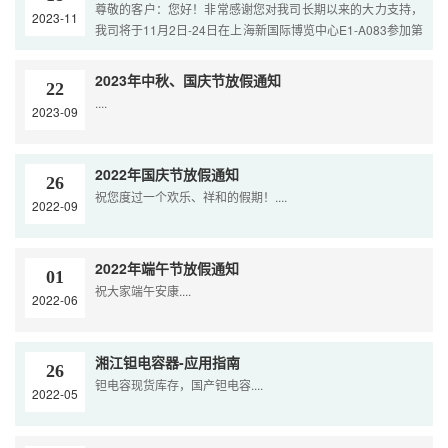
尊敬的客户：您好！非常感谢您对我司长期以来的大力支持，
2023-11
我司将于11月2日-24日在上海新国际博览中心E1-A083参加第
102届中国电子展，届时将向您展示我司销售的湖南湘怡-湘江
品牌钽电容器等系列产品，在此诚挚邀请各位来参加本次展
2023年中秋、国庆节放假通知
22
会，期待与您相聚！在未来的合作里我们将继续不断努力，为
....
2023-09
您带来更好的产品与更优质的服务！....
2022年国庆节放假通知
26
祝您度过一个欢乐、祥和的假期！....
2022-09
2022年端午节放假通知
01
祝大家端午安康....
2022-06
湘江钽电容器-应用指南
26
钽电容现货库存，国产钽电容....
2022-05